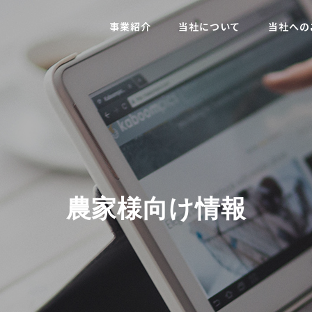
事業紹介
当社について
当社への
保有設備・許認可
ERVIEW
FACILITIES AND LICENSES
農
家
様
向
け
情
報
理事業
収集・運搬事業
堆肥販
NG
TRANSPORT
COMPOST 